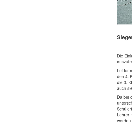
Siege
Die Ein
auszutr
Leider 
den 4. 
die 3. 
auch si
Da bei 
untersc
Schüler
LehrerI
werden.