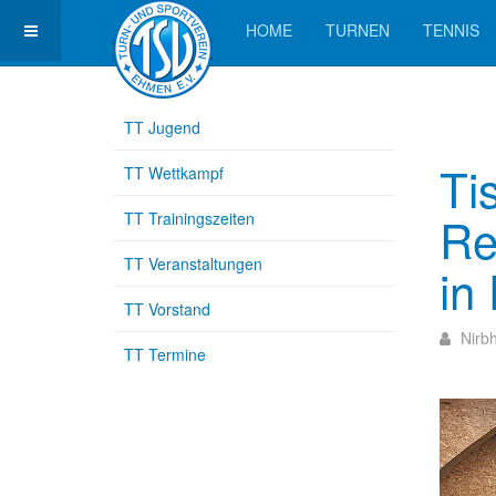
HOME
TURNEN
TENNIS
TT Jugend
Ti
TT Wettkampf
Re
TT Trainingszeiten
TT Veranstaltungen
in
TT Vorstand
Nirb
TT Termine