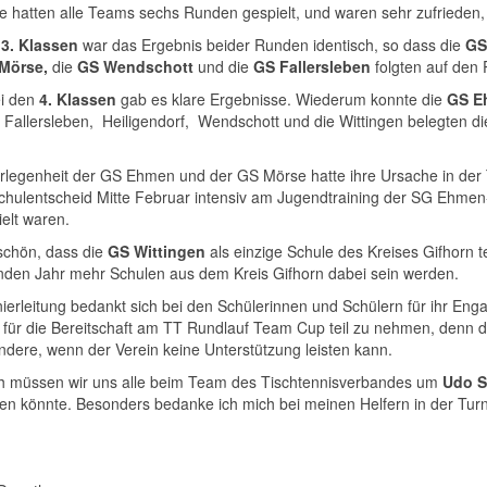
 hatten alle Teams sechs Runden gespielt, und waren sehr zufrieden, da
n
3. Klassen
war das Ergebnis beider Runden identisch, so dass die
GS 
Mörse,
die
GS Wendschott
und die
GS Fallersleben
folgten auf den 
i den
4. Klassen
gab es klare Ergebnisse. Wiederum konnte die
GS E
, Fallersleben, Heiligendorf, Wendschott und die Wittingen belegten d
rlegenheit der GS Ehmen und der GS Mörse hatte ihre Ursache in der 
chulentscheid Mitte Februar intensiv am Jugendtraining der SG Ehme
ielt waren.
schön, dass die
GS Wittingen
als einzige Schule des Kreises Gifhorn 
en Jahr mehr Schulen aus dem Kreis Gifhorn dabei sein werden.
nierleitung bedankt sich bei den Schülerinnen und Schülern für ihr Eng
 für die Bereitschaft am TT Rundlauf Team Cup teil zu nehmen, denn d
ndere, wenn der Verein keine Unterstützung leisten kann.
ch müssen wir uns alle beim Team des Tischtennisverbandes um
Udo S
nden könnte. Besonders bedanke ich mich bei meinen Helfern in der Turn