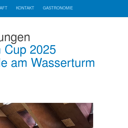
AFT
KONTAKT
GASTRONOMIE
tungen
m Cup 2025
lle am Wasserturm