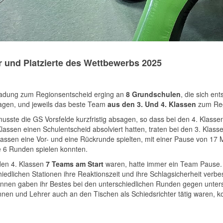
r und Platzierte des Wettbewerbs 2025
ladung zum Regionsentscheid erging an
8 Grundschulen
, die sich en
agen, und jeweils das beste Team
aus den 3. Und 4. Klassen
zum Reg
musste die GS Vorsfelde kurzfristig absagen, so dass bei den 4. Klass
Klassen einen Schulentscheid absolviert hatten, traten bei den 3. Kla
Klassen eine Vor- und eine Rückrunde spielten, mit einer Pause von 17 
e 6 Runden spielen konnten.
den 4. Klassen
7 Teams am Start
waren, hatte immer ein Team Pause.
hiedlichen Stationen ihre Reaktionszeit und ihre Schlagsicherheit verb
innen gaben ihr Bestes bei den unterschiedlichen Runden gegen unter
nnen und Lehrer auch an den Tischen als Schiedsrichter tätig waren, 