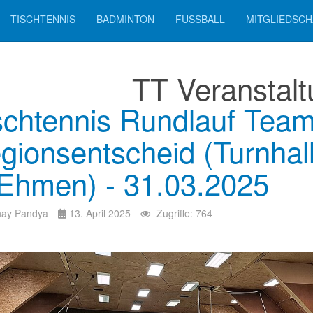
TISCHTENNIS
BADMINTON
FUSSBALL
MITGLIEDSCH
TT Veranstal
schtennis Rundlauf Tea
gionsentscheid (Turnha
 Ehmen) - 31.03.2025
hay Pandya
13. April 2025
Zugriffe: 764