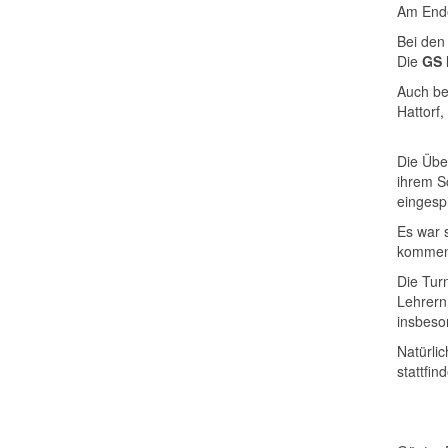
Am Ende
Bei de
Die
GS 
Auch be
Hattorf
Die Übe
ihrem S
eingesp
Es war 
kommend
Die Tur
Lehrern
insbeso
Natürli
stattfi